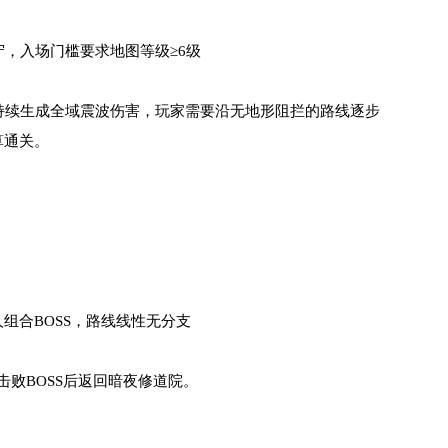
守，入场门槛要求地图等级≥6级
持续生成全域震波伤害，玩家需要沿无地形阻拦的路线逐步
算通关。
组合BOSS，路线线性无分支
击败BOSS后返回暗夜修道院。