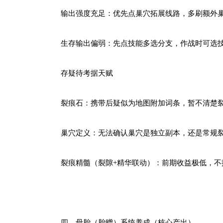
输出强度充足：优先点巢穴拓展线路，多刷额外巢
生存输出偏弱：先点技能多选分支，作战时可选
存疑待考据天赋
裂痕石：携带后疑似为地图附加词条，暂不清楚裂
巢穴定义：无法确认巢穴是独立副本，还是常规裂
裂痕精髓（裂隙+精华联动）：前期收益极低，不
四、母胎（胎赠）系统养成（核心产出）