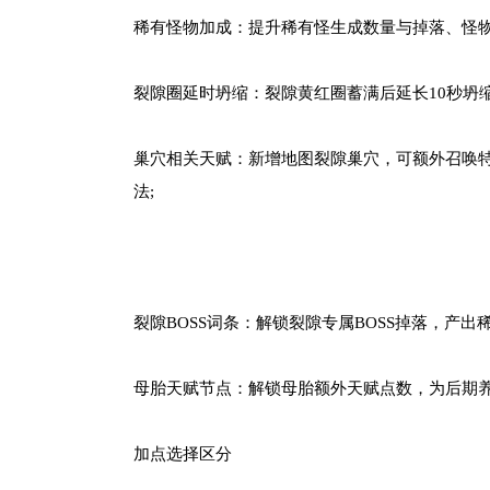
稀有怪物加成：提升稀有怪生成数量与掉落、怪物
裂隙圈延时坍缩：裂隙黄红圈蓄满后延长10秒坍
巢穴相关天赋：新增地图裂隙巢穴，可额外召唤
法;
裂隙BOSS词条：解锁裂隙专属BOSS掉落，产出
母胎天赋节点：解锁母胎额外天赋点数，为后期
加点选择区分