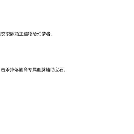
提交裂隙领主信物给幻梦者。
），击杀掉落族裔专属血脉辅助宝石。