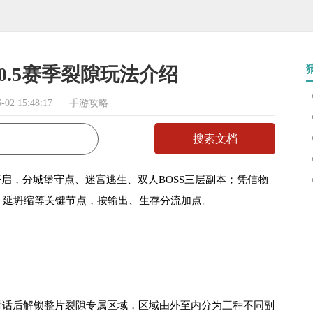
0.5赛季裂隙玩法介绍
02 15:48:17
手游攻略
开启，分城堡守点、迷宫逃生、双人BOSS三层副本；凭信物
、延坍缩等关键节点，按输出、生存分流加点。
对话后解锁整片裂隙专属区域，区域由外至内分为三种不同副